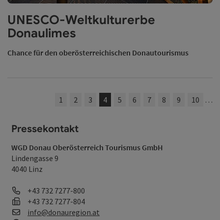
Copy
UNESCO-Weltkulturerbe
Donaulimes
Chance für den oberösterreichischen Donautourismus
1
2
3
4
5
6
7
8
9
10
…
Pressekontakt
WGD Donau Oberösterreich Tourismus GmbH
Lindengasse 9
4040 Linz
Telefon
+43 732 7277-800
Fax
+43 732 7277-804
E-Mail
info@donauregion.at