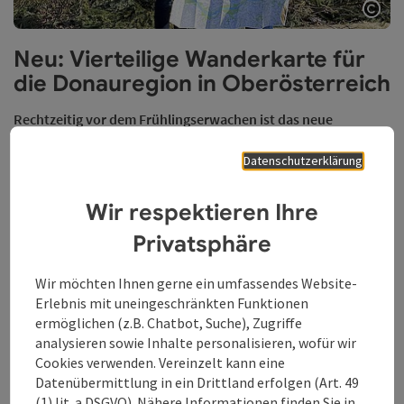
Copy
Neu: Vierteilige Wanderkarte für
die Donauregion in Oberösterreich
Rechtzeitig vor dem Frühlingserwachen ist das neue
Wanderkarten-Set des Tourismusverbandes Donau
Oberösterreich erschienen. Alle darin enthaltenen Touren
Datenschutzerklärung
sind auch digital abrufbar.
Wir respektieren Ihre
Privatsphäre
Wir möchten Ihnen gerne ein umfassendes Website-
Erlebnis mit uneingeschränkten Funktionen
ermöglichen (z.B. Chatbot, Suche), Zugriffe
analysieren sowie Inhalte personalisieren, wofür wir
Cookies verwenden. Vereinzelt kann eine
Datenübermittlung in ein Drittland erfolgen (Art. 49
(1) lit. a DSGVO). Nähere Informationen finden Sie in