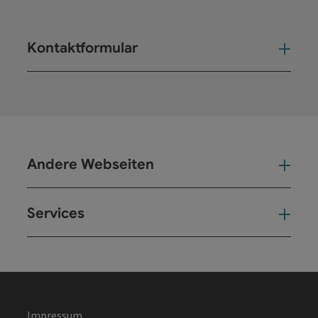
Kontaktformular
Kont
Andere Webseiten
And
Services
Ser
Impressum