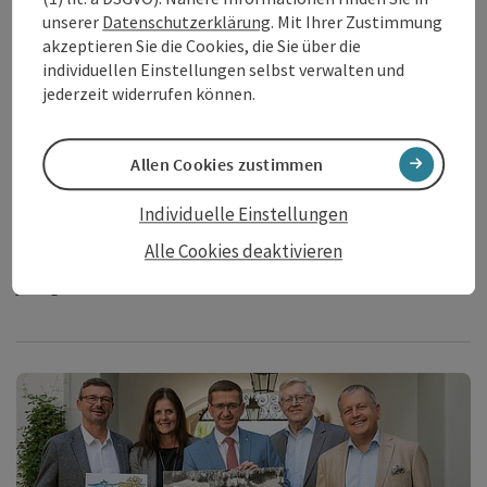
unserer
Datenschutzerklärung
. Mit Ihrer Zustimmung
akzeptieren Sie die Cookies, die Sie über die
individuellen Einstellungen selbst verwalten und
jederzeit widerrufen können.
Copy
30 Jahre Donau Oberösterreich,
Allen Cookies zustimmen
eine Erfolgsgeschichte
Individuelle Einstellungen
16.12.2021: Am 15. Dezember feierte die Tourismus-
Werbegemeinschaft Donau Oberösterreich gemeinsam mit
Alle Cookies deaktivieren
ihren 56 Mitgliedern bei der Generalversammlung ihr 30-
jähriges Bestehen.