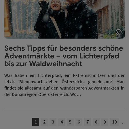
Copy
Sechs Tipps für besonders schöne
Adventmärkte – vom Lichterpfad
bis zur Waldweihnacht
Was haben ein Lichterpfad, ein Extremschnitzer und der
letzte Bienenwachszieher Österreichs gemeinsam? Man
findet sie allesamt auf den wunderbaren Adventmärkten in
der Donauregion Oberösterreich. Wo…
1
2
3
4
5
6
7
8
9
10
…