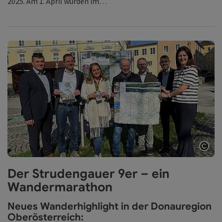
2025. Am 1. April wurden im…
Copy
Der Strudengauer 9er – ein
Wandermarathon
Neues Wanderhighlight in der Donauregion
Oberösterreich: