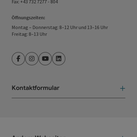
Fax: +43 732 7277 - 804
Öffnungszeiten:
Montag – Donnerstag: 8–12 Uhr und 13–16 Uhr
Freitag: 8–13 Uhr
Facebook
Instagram
YouTube
LinkedIn
Kontaktformular
Kont