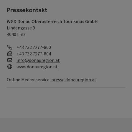
Pressekontakt
WGD Donau Oberösterreich Tourismus GmbH
Lindengasse 9
4040 Linz
Telefon
+43 732 7277-800
Fax
+43 732 7277-804
E-Mail
info@donauregion.at
Web
www.donauregion.at
Online Medienservice:
presse.donauregion.at