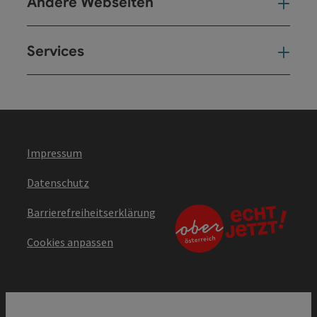
Andere Webseiten
And
Services
Ser
Impressum
Datenschutz
Barrierefreiheitserklärung
Cookies anpassen