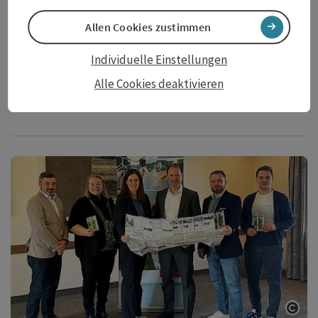
Frühstart in die Abenteuer-Saison
Allen Cookies zustimmen
IKUNA Naturerlebnispark und
Individuelle Einstellungen
Baumkronenweg Kopfing öffnen
Alle Cookies deaktivieren
früher