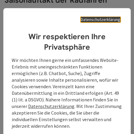
Saisonauftakt der Radfähren
Fähren an der bayerisch-
oberösterreichischen Donau nehmen vollen
Datenschutzerklärung
Betrieb auf
Wir respektieren Ihre
Privatsphäre
Wir möchten Ihnen gerne ein umfassendes Website-
Erlebnis mit uneingeschränkten Funktionen
ermöglichen (z.B. Chatbot, Suche), Zugriffe
analysieren sowie Inhalte personalisieren, wofür wir
Cookies verwenden. Vereinzelt kann eine
Datenübermittlung in ein Drittland erfolgen (Art. 49
(1) lit. a DSGVO). Nähere Informationen finden Sie in
unserer
Datenschutzerklärung
. Mit Ihrer Zustimmung
akzeptieren Sie die Cookies, die Sie über die
individuellen Einstellungen selbst verwalten und
Copy
jederzeit widerrufen können.
Donauregion in Oberösterreich: