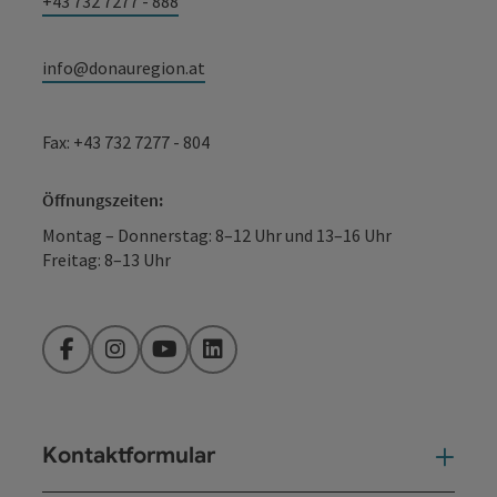
+43 732 7277 - 888
info@donauregion.at
Fax: +43 732 7277 - 804
Öffnungszeiten:
Montag – Donnerstag: 8–12 Uhr und 13–16 Uhr
Freitag: 8–13 Uhr
Facebook
Instagram
YouTube
LinkedIn
Kontaktformular
Kont