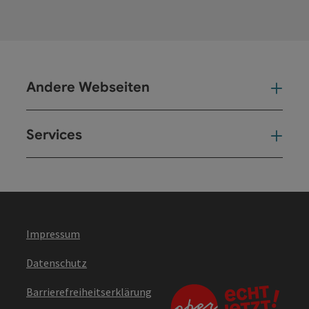
Andere Webseiten
And
Services
Ser
Impressum
Datenschutz
Barrierefreiheitserklärung