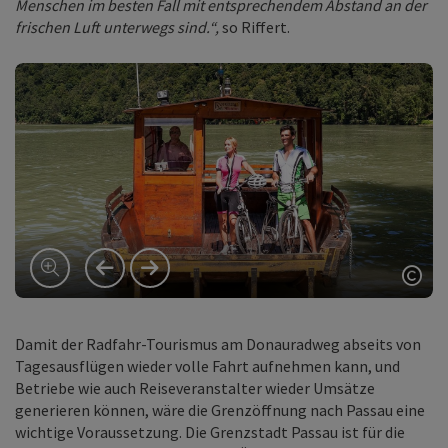
Menschen im besten Fall mit entsprechendem Abstand an der
frischen Luft unterwegs sind.“,
so Riffert.
vorheriges Element
nächstes Element
Copy
Damit der Radfahr-Tourismus am Donauradweg abseits von
Tagesausflügen wieder volle Fahrt aufnehmen kann, und
Betriebe wie auch Reiseveranstalter wieder Umsätze
generieren können, wäre die Grenzöffnung nach Passau eine
wichtige Voraussetzung. Die Grenzstadt Passau ist für die