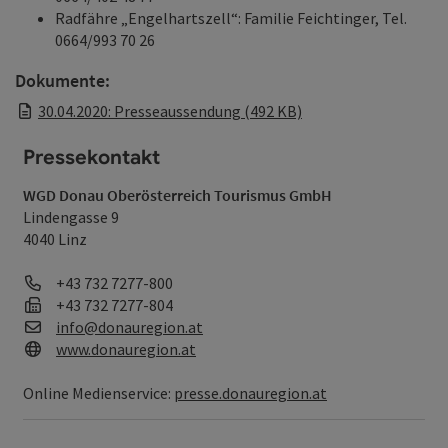
Radfähre „Engelhartszell“: Familie Feichtinger, Tel.
0664/993 70 26
Dokumente:
30.04.2020: Presseaussendung (492 KB)
Pressekontakt
WGD Donau Oberösterreich Tourismus GmbH
Lindengasse 9
4040 Linz
Telefon
+43 732 7277-800
Fax
+43 732 7277-804
E-Mail
info@donauregion.at
Web
www.donauregion.at
Online Medienservice:
presse.donauregion.at