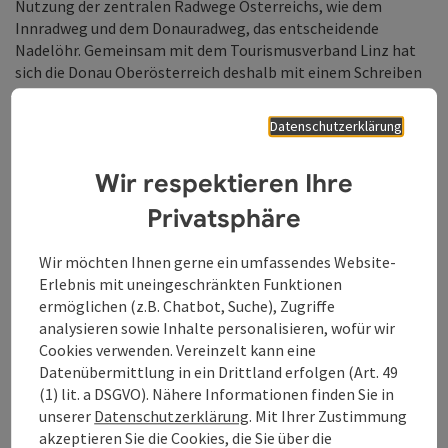
Nutzung der zentralen Radwege Österreichs, wie dem
Innradweg und dem Donauradweg, das entscheidende
Nadelöhr. Gemeinsam mit dem Tourismusverband Linz hat
sich die Donau Oberösterreich deshalb mit einem Schreiben
an Bundesministerin Elisabeth Köstinger gewandt, um hier
eine geeignete Lösung zu finden.
Datenschutzerklärung
Für Einheimische steht einem Ausflug in die Donauregion ab
1. Mai hingegen nichts mehr im Weg: Am Donausteig kann
Wir respektieren Ihre
beim Genusswandern oder beim Spaziergang zu den
Privatsphäre
schönsten Aussichten der Flussregion, die neugewonnene
Freiheit begangen werden. Und beim Radeln am
Donauradweg und den zahlreichen Sternrouten im Umland
Wir möchten Ihnen gerne ein umfassendes Website-
bläst einem, wie bei der Fährfahrt, der Fahrtwind das pure
Erlebnis mit uneingeschränkten Funktionen
Freiheitsgefühl entgegen.
ermöglichen (z.B. Chatbot, Suche), Zugriffe
analysieren sowie Inhalte personalisieren, wofür wir
Informationen zum Fährbetrieb an der Donau:
Cookies verwenden. Vereinzelt kann eine
Mit 1. Mai nehmen alle oberösterreichischen Radfähren
Datenübermittlung in ein Drittland erfolgen (Art. 49
(außer Grein und Engelhartszell) ihren Betrieb auf, wobei die
(1) lit. a DSGVO). Nähere Informationen finden Sie in
Fähre Enns-Mauthausen und der Donaubus-Ottenhseim Linz
unserer
Datenschutzerklärung
. Mit Ihrer Zustimmung
im Mai vorerst nur Freitag, Samstag, Sonn- und Feiertag
akzeptieren Sie die Cookies, die Sie über die