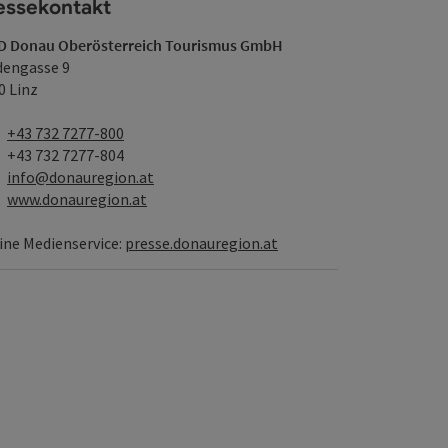
essekontakt
 Donau Oberösterreich Tourismus GmbH
dengasse 9
0 Linz
Telefon
+43 732 7277-800
Fax
+43 732 7277-804
E-Mail
info@donauregion.at
Web
www.donauregion.at
ine Medienservice:
presse.donauregion.at