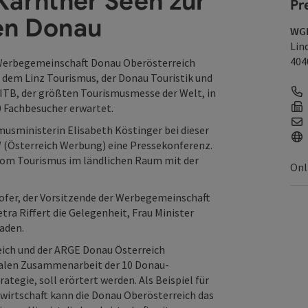
Kärntner Seen zur
Pr
en Donau
WGD
Lin
404
Werbegemeinschaft Donau Oberösterreich
 dem Linz Tourismus, der Donau Touristik und
 ITB, der größten Tourismusmesse der Welt, in
0 Fachbesucher erwartet.
musministerin Elisabeth Köstinger bei dieser
 (Österreich Werbung) eine Pressekonferenz.
 vom Tourismus im ländlichen Raum mit der
Onl
ofer, der Vorsitzende der Werbegemeinschaft
ra Riffert die Gelegenheit, Frau Minister
aden.
eich und der ARGE Donau Österreich
onalen Zusammenarbeit der 10 Donau-
egie, soll erörtert werden. Als Beispiel für
irtschaft kann die Donau Oberösterreich das