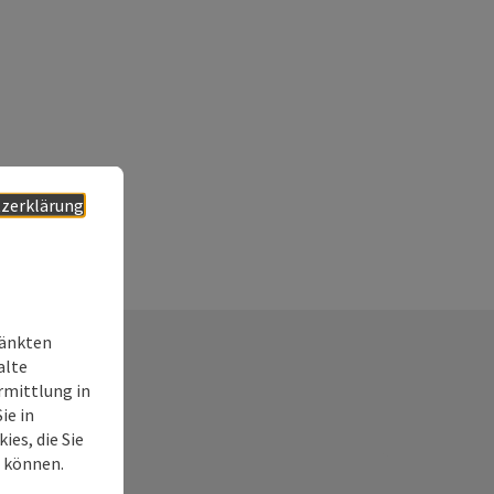
zerklärung
ränkten
alte
rmittlung in
ie in
ies, die Sie
n können.