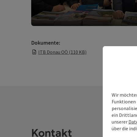
Dokumente:
ITB Donau OÖ (110 KB)
Wir möchten
Funktionen 
personalisi
ein Drittlan
unserer
Dat
über die ind
Kontakt