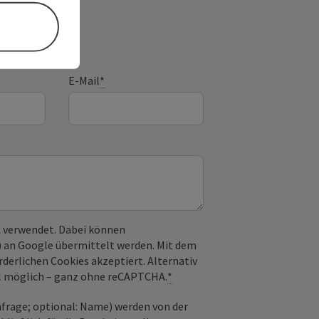
E-Mail
*
 verwendet. Dabei können
) an Google übermittelt werden. Mit dem
derlichen Cookies akzeptiert. Alternativ
il möglich – ganz ohne reCAPTCHA.
*
frage; optional: Name) werden von der