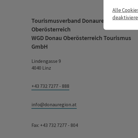
Alle Cookie
deaktivier
Tourismusverband Donauregion
Oberösterreich
WGD Donau Oberösterreich Tourismus
GmbH
Lindengasse 9
4040 Linz
+43 732 7277 - 888
info@donauregion.at
Fax: +43 732 7277 - 804