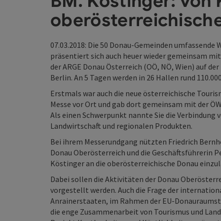
BM. Köstinger: von 
oberösterreichisch
07.03.2018: Die 50 Donau-Gemeinden umfassende 
präsentiert sich auch heuer wieder gemeinsam mit
der ARGE Donau Österreich (OÖ, NÖ, Wien) auf der
Berlin. An 5 Tagen werden in 26 Hallen rund 110.00
Erstmals war auch die neue österreichische Touris
Messe vor Ort und gab dort gemeinsam mit der ÖW
Als einen Schwerpunkt nannte Sie die Verbindung
Landwirtschaft und regionalen Produkten.
Bei ihrem Messerundgang nützten Friedrich Bernh
Donau Oberösterreich und die Geschäftsführerin Pet
Köstinger an die oberösterreichische Donau einzul
Dabei sollen die Aktivitäten der Donau Oberösterr
vorgestellt werden. Auch die Frage der internati
Anrainerstaaten, im Rahmen der EU-Donauraumstrat
die enge Zusammenarbeit von Tourismus und Landw