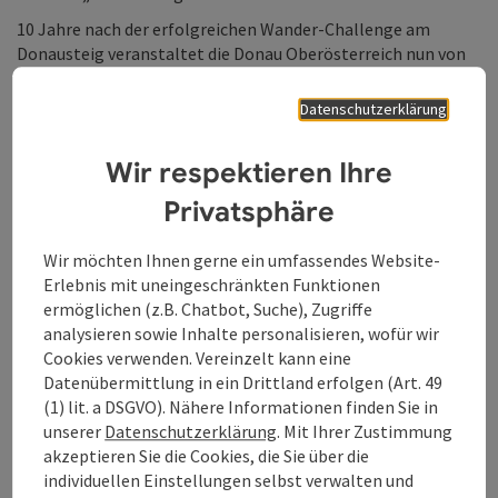
10 Jahre nach der erfolgreichen Wander-Challenge am
Donausteig veranstaltet die Donau Oberösterreich nun von
19. Mai bis 22. Mai 2021 die Donausteig Trailrunning-
Challenge. Dabei legt eine Gruppe begeisterter
Datenschutzerklärung
Trailrunner*innen gemeinsam mit täglich wechselnden,
namhaften Guides aus der Trailrunning-Szene wie Philipp
Wir respektieren Ihre
Reiter, Florian Reiter und Sandra Koblmüller den Donausteig
im Laufschritt zurück. Zusätzlich wird die Donausteig
Privatsphäre
Trailrunning-Challenge von bekannten Influencerinnen wie
Heidi Messner und Bettina Brunauer aus der Trailrunning-
Wir möchten Ihnen gerne ein umfassendes Website-
Szene begleitet. Die Teilnehmer*innen wurden von einer Jury
Erlebnis mit uneingeschränkten Funktionen
ausgewählt und die viertägige Tour findet unter Einhaltung
ermöglichen (z.B. Chatbot, Suche), Zugriffe
konsequenter Gesundheitsschutzmaßnahmen und
analysieren sowie Inhalte personalisieren, wofür wir
Testungen statt. Ausgestattet werden die Teilnehmer*innen
Cookies verwenden. Vereinzelt kann eine
und Guides vom Sportausrüster Salomon, dessen innovative
Datenübermittlung in ein Drittland erfolgen (Art. 49
Produktpalette dafür sorgt, dass die Gruppe bei der
(1) lit. a DSGVO). Nähere Informationen finden Sie in
Herausforderung auf dem abwechslungsreichen Terrain mit
unserer
Datenschutzerklärung
. Mit Ihrer Zustimmung
Selbstbewusstsein und Sicherheit auftritt. Interessierte
akzeptieren Sie die Cookies, die Sie über die
können die Trailrunning-Challenge an allen vier Tagen live
individuellen Einstellungen selbst verwalten und
am Instagram Kanal der Donau Oberösterreich