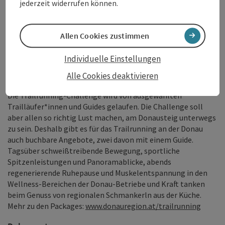
jederzeit widerrufen können.
@donauregion
verfolgen!
Alle Informationen rund um die Challenge:
Allen Cookies zustimmen
www.donauregion.at/trailrunning
Individuelle Einstellungen
Eine Challenge mit nachhaltiger Wirkung – Im Laufschritt
Alle Cookies deaktivieren
durch die Donauregion
Die Trailrunning-Challenge wird von ausgewählten
Trailläufer*innen und Guides gelaufen. Die Challenge soll
aber allen so richtig Lust machen, am Donausteig unterwegs
zu sein. Deshalb gibt es für das Trailrunning an der Donau
auch buchbare Angebote, zwei davon mit einem Guide.
Tagsüber schweißtreibende Bewegung, sportliche
Spitzenleistungen und Panoramablicke, abends
regenerierende Ruhepause und Muskelentspannung in den
Wellness-Bereichen der Donau-Betriebe und Kraft tanken
beim Genuss von regionalen Schmankerln aus der Küche.
Mehr zu den Packages:
www.donauregion.at/trailrunning