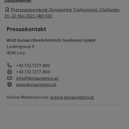
Dokumente:
Presseaussendung: Donausteig Trailrunning-Challenge
19.-22. Mai 2021 (465 KB)
Pressekontakt
WGD Donau Oberösterreich Tourismus GmbH
Lindengasse 9
4040 Linz
Telefon
+43 732 7277-800
Fax
+43 732 7277-804
E-Mail
info@donauregion.at
Web
www.donauregion.at
Online Medienservice:
presse.donauregion.at