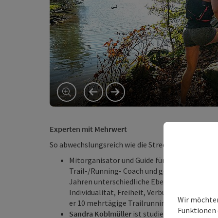
vorheriges Element
nächstes Element
Experten mit Mehrwert
So abwechslungsreich wie die Strecke sind auch die 
Mitorganisator und Guide für einen Tag ist
Fl
Trail-/Running- Coach und geprüfter Mentaltr
Jahren unterschiedliche Ebenen von Bewegun
Individualität, Freiheit, Verbundenheit zu si
Wir möchten
er 10 mehrtägige Trailrunning Camps in den A
Funktionen 
Sandra Koblmüller
ist studierte Sportwissensc