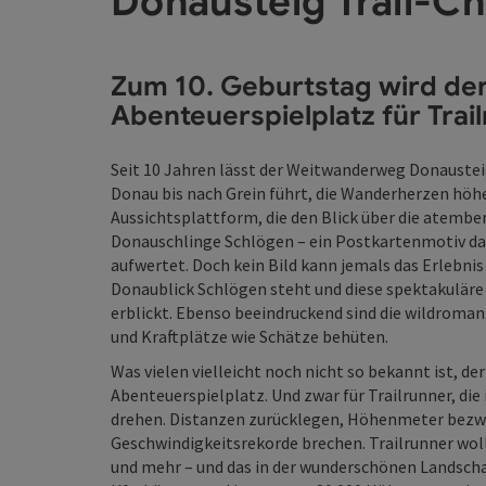
Donausteig Trail-Ch
Zum 10. Geburtstag wird de
Abenteuerspielplatz für Trai
Seit 10 Jahren lässt der Weitwanderweg Donaustei
Donau bis nach Grein führt, die Wanderherzen höh
Aussichtsplattform, die den Blick über die atembe
Donauschlinge Schlögen – ein Postkartenmotiv da
aufwertet. Doch kein Bild kann jemals das Erlebni
Donaublick Schlögen steht und diese spektakuläre
erblickt. Ebenso beeindruckend sind die wildroman
und Kraftplätze wie Schätze behüten.
Was vielen vielleicht noch nicht so bekannt ist, de
Abenteuerspielplatz. Und zwar für Trailrunner, di
drehen. Distanzen zurücklegen, Höhenmeter bezwi
Geschwindigkeitsrekorde brechen. Trailrunner woll
und mehr – und das in der wunderschönen Landschaf