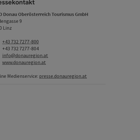
essekontakt
 Donau Oberösterreich Tourismus GmbH
dengasse 9
0 Linz
Telefon
+43 732 7277-800
Fax
+43 732 7277-804
E-Mail
info@donauregion.at
Web
www.donauregion.at
ine Medienservice:
presse.donauregion.at