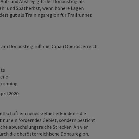
f- und Abstieg gilt der Donausteig als
jahr und Spätherbst, wenn höhere Lagen
ers gut als Trainingsregion für Trailrunner.
 am Donausteig ruft die Donau Oberösterreich
ots
zene
lrunning
April 2020
llschaft ein neues Gebiet erkunden – die
t nur ein forderndes Gebiet, sondern besticht
che abwechslungsreiche Strecken. An vier
urch die oberösterreichische Donauregion.