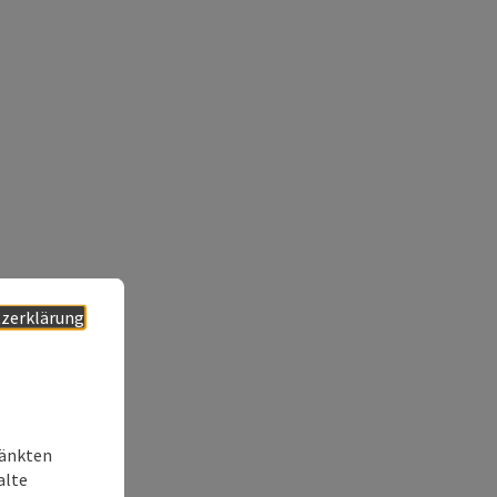
zerklärung
ränkten
alte