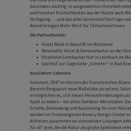
besonders wichtig. In ausgewählten Hotelbetrie
und feinsten Köstlichkeiten aus der Küche auch W
Verfügung … und das alles kostenlos! Vorträge u
Abend bringen Mehr-Wert für TeilnehmerInnen.
Die Partnerhotels:
Hotel Weiß in Neustift im Mühlkreis
Wesenufer Hotel & Seminarkultur an der Do
Vitalhotel Lembacher Hof in Lembach im Mü
Gasthof zur Zugbrücke „Schiefer“ in Bad Kr
Ausstatter: Salomon
Salomon, 1947 im Herzen der französischen Alpen g
Bereich Bergsport neue Maßstäbe zu setzen. Sal
ermöglichen es, sich neuen Herausforderungen zu s
Spaß zu haben – bei allen Outdoor-Aktivitäten. D
Schuhe, Bekleidung und Ausrüstung für eine Vielz
werden im firmeneigenen Annecy Design Center ent
Athleten zusammen an innovativen Lösungen arbei
für all’ jene, die die Natur als große Spielwiese seh