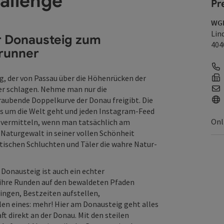
allenge
Pr
WGD
Lin
r Donausteig zum
404
lrunner
g, der von Passau über die Höhenrücken der
er schlagen. Nehme man nur die
raubende Doppelkurve der Donau freigibt. Die
s um die Welt geht und jeden Instagram-Feed
Onl
s vermitteln, wenn man tatsächlich am
 Naturgewalt in seiner vollen Schönheit
tischen Schluchten und Täler die wahre Natur-
r Donausteig ist auch ein echter
e ihre Runden auf den bewaldeten Pfaden
ngen, Bestzeiten aufstellen,
en eines: mehr! Hier am Donausteig geht alles
t direkt an der Donau. Mit den steilen