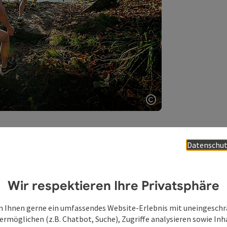
Copyright öffnen
Datenschut
Guides und ihre Inputs:
orian Reiter
. Als Sport-Physiotherapeut,
ainerverbindet Florian Reiter seit vielen
Wir respektieren Ihre Privatsphäre
gen: Mindset, Gesundheit, Freude,
ch selbst und unserer Umwelt. Im Jahr 2019 hat
 Ihnen gerne ein umfassendes Website-Erlebnis mit uneingesch
lpen organisiert und geleitet.
ermöglichen (z.B. Chatbot, Suche), Zugriffe analysieren sowie Inh
haftlerin und läuft für ihr Leben gern. Sie ist