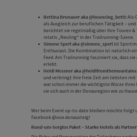
Bettina Brunauer aka @bouncing_betti:
Als 
als Ausgleich zur beruflichen Tätigkeit – und
berichtet sie regelmäßig über ihre Touren & 
relativ „Neuling“ in der Trailrunning-Szene.
Simone Sperl aka @simone_sperl
ist Sportm
Enthusiast. Die Kombination ist natürlich ei
Feed. Am Trailrunning fasziniert sie, dass sie
erlebt.
Heidi Messner aka @heidifromthemountains
und verbringt ihre freie Zeit am liebsten mit
war schon immer die wichtigste Würze ihres 
sie sich auch in der Donauregion wie zu Hause
Wer beim Event up-to-date bleiben möchte folgt
Facebook @ooe.donausteig!
Rund-um-Sorglos Paket –
Starke Hotels als Partner
Die Ruhe und Regeneration der Teilnehmer nach sp