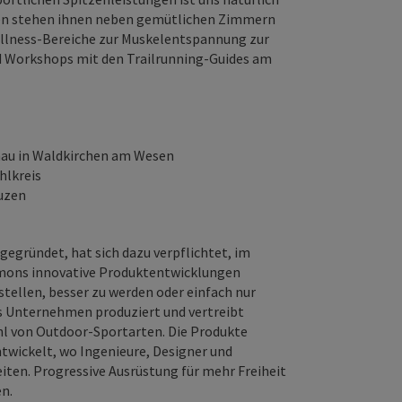
ben stehen ihnen neben gemütlichen Zimmern
ellness-Bereiche zur Muskelentspannung zur
nd Workshops mit den Trailrunning-Guides am
nau in Waldkirchen am Wesen
hlkreis
euzen
egründet, hat sich dazu verpflichtet, im
omons innovative Produktentwicklungen
tellen, besser zu werden oder einfach nur
as Unternehmen produziert und vertreibt
ahl von Outdoor-Sportarten. Die Produkte
wickelt, wo Ingenieure, Designer und
ten. Progressive Ausrüstung für mehr Freiheit
en.