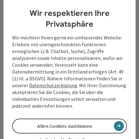
WGD Donau Oberösterreich Tourismus
GmbH
Wir respektieren Ihre
Privatsphäre
Lindengasse 9
4040 Linz
Wir möchten Ihnen gerne ein umfassendes Website-
Erlebnis mit uneingeschränkten Funktionen
ermöglichen (z.B. Chatbot, Suche), Zugriffe
+43 732 7277 - 888
analysieren sowie Inhalte personalisieren, wofür wir
Cookies verwenden. Vereinzelt kann eine
info@donauregion.at
Datenübermittlung in ein Drittland erfolgen (Art. 49
(1) lit. a DSGVO). Nähere Informationen finden Sie in
unserer
Datenschutzerklärung
. Mit Ihrer Zustimmung
Fax: +43 732 7277 - 804
akzeptieren Sie die Cookies, die Sie über die
individuellen Einstellungen selbst verwalten und
jederzeit widerrufen können.
Öffnungszeiten:
Montag – Donnerstag: 8–12 Uhr und 13–16 Uhr
Freitag: 8–13 Uhr
Allen Cookies zustimmen