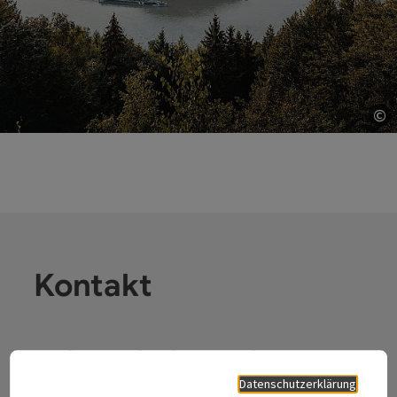
©
Co
Kontakt
Tourismusverband Donauregion
Oberösterreich
Datenschutzerklärung