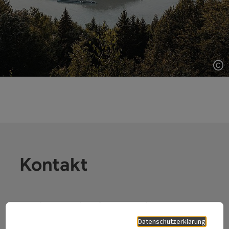
Co
Kontakt
Tourismusverband Donauregion
Oberösterreich
Datenschutzerklärung