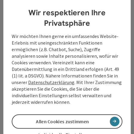
WGD Donau Oberösterreich Tourismus
GmbH
Wir respektieren Ihre
Privatsphäre
Lindengasse 9
4040 Linz
Wir möchten Ihnen gerne ein umfassendes Website-
Erlebnis mit uneingeschränkten Funktionen
ermöglichen (z.B. Chatbot, Suche), Zugriffe
+43 732 7277 - 888
analysieren sowie Inhalte personalisieren, wofür wir
Cookies verwenden. Vereinzelt kann eine
info@donauregion.at
Datenübermittlung in ein Drittland erfolgen (Art. 49
(1) lit. a DSGVO). Nähere Informationen finden Sie in
unserer
Datenschutzerklärung
. Mit Ihrer Zustimmung
Fax: +43 732 7277 - 804
akzeptieren Sie die Cookies, die Sie über die
individuellen Einstellungen selbst verwalten und
jederzeit widerrufen können.
Öffnungszeiten:
Montag – Donnerstag: 8–12 Uhr und 13–16 Uhr
Freitag: 8–13 Uhr
Allen Cookies zustimmen