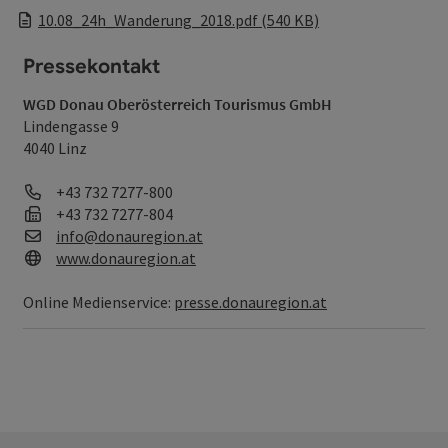
10.08_24h_Wanderung_2018.pdf (540 KB)
Pressekontakt
WGD Donau Oberösterreich Tourismus GmbH
Lindengasse 9
4040 Linz
Telefon
+43 732 7277-800
Fax
+43 732 7277-804
E-Mail
info@donauregion.at
Web
www.donauregion.at
Online Medienservice:
presse.donauregion.at