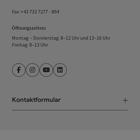
Fax: +43 732 7277 - 804
Öffnungszeiten:
Montag – Donnerstag: 8–12 Uhr und 13–16 Uhr
Freitag: 8–13 Uhr
Facebook
Instagram
YouTube
LinkedIn
Kontaktformular
Kont