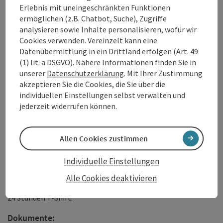
Wanderer zurück zum Hotel Donauschlinge brachte.
Erlebnis mit uneingeschränkten Funktionen
Nach einem stärkenden Abendessen im Riverresort
ermöglichen (z.B. Chatbot, Suche), Zugriffe
Donauschlinge starten alle Wanderer gemeinsam in die
analysieren sowie Inhalte personalisieren, wofür wir
Nachttour. Über Mitterberg ging es die steilen Donauhänge
Cookies verwenden. Vereinzelt kann eine
bergauf bis nach Etzing. Der Weg führte weiter Richtung St.
Datenübermittlung in ein Drittland erfolgen (Art. 49
Agatha und durch ein Waldstück hinunter zur Nibelungen-
(1) lit. a DSGVO). Nähere Informationen finden Sie in
Bundesstraße. Von da aus ging es hinauf ins Ortszentrum von
unserer
Datenschutzerklärung
. Mit Ihrer Zustimmung
Haibach ob der Donau, wo die letzte Stärkung im Gasthof
akzeptieren Sie die Cookies, die Sie über die
Silvia auf die fleißigen Wanderer wartete. Über Linetshub und
individuellen Einstellungen selbst verwalten und
die Donauleiten hinunter führte die letzte Etappe zurück an
jederzeit widerrufen können.
die Donauschlinge - und somit war die 24 Stunden Wanderung
am Donausteig geschafft.
Allen Cookies zustimmen
Bei einem abschließenden gemeinsamen Frühstück konnte
die Wanderung gemütlich ausklingen. Zur Erinnerung
Individuelle Einstellungen
überreichten Friedrich Bernhofer, Vorsitzender der Donau
Oberösterreich und Hotelchefin Eva Gugler vom Riverresort
Alle Cookies deaktivieren
Donauschlinge jedem Wanderer eine Urkunde und ein eigenes
24 Stunden T-Shirt.
Dokumente: