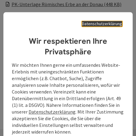
PK-Unterlage Römisches Erbe an der Donau (448 KB)
Pressekontakt
Datenschutzerklärung
WGD Donau Oberösterreich Tourismus GmbH
Lindengasse 9
Wir respektieren Ihre
4040 Linz
Privatsphäre
Telefon
+43 732 7277-800
Fax
+43 732 7277-804
Wir möchten Ihnen gerne ein umfassendes Website-
E-Mail
info@donauregion.at
Erlebnis mit uneingeschränkten Funktionen
Web
www.donauregion.at
ermöglichen (z.B. Chatbot, Suche), Zugriffe
analysieren sowie Inhalte personalisieren, wofür wir
Online Medienservice:
presse.donauregion.at
Cookies verwenden. Vereinzelt kann eine
Datenübermittlung in ein Drittland erfolgen (Art. 49
(1) lit. a DSGVO). Nähere Informationen finden Sie in
unserer
Datenschutzerklärung
. Mit Ihrer Zustimmung
akzeptieren Sie die Cookies, die Sie über die
individuellen Einstellungen selbst verwalten und
jederzeit widerrufen können.