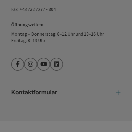
Fax: +43 732 7277 - 804
Öffnungszeiten:
Montag – Donnerstag: 8–12 Uhr und 13–16 Uhr
Freitag: 8–13 Uhr
Facebook
Instagram
YouTube
LinkedIn
Kontaktformular
Kont