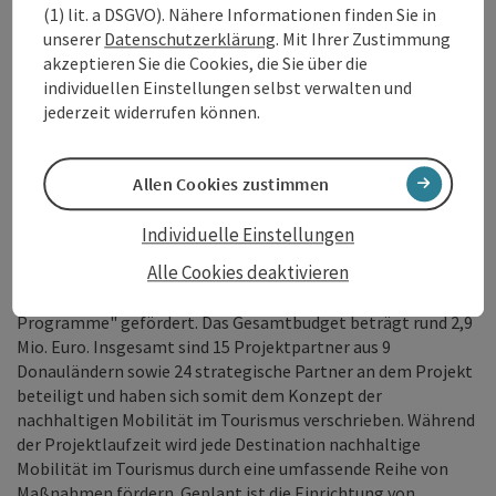
(1) lit. a DSGVO). Nähere Informationen finden Sie in
unserer
Datenschutzerklärung
. Mit Ihrer Zustimmung
akzeptieren Sie die Cookies, die Sie über die
individuellen Einstellungen selbst verwalten und
jederzeit widerrufen können.
vorheriges Element
nächstes Element
Allen Cookies zustimmen
Copy
Individuelle Einstellungen
Über das Projekt
Alle Cookies deaktivieren
Das Projekt läuft insgesamt zweieinhalb Jahre und wird
durch das EU Interreg Programm "Danube Transnational
Programme" gefördert. Das Gesamtbudget beträgt rund 2,9
Mio. Euro. Insgesamt sind 15 Projektpartner aus 9
Donauländern sowie 24 strategische Partner an dem Projekt
beteiligt und haben sich somit dem Konzept der
nachhaltigen Mobilität im Tourismus verschrieben. Während
der Projektlaufzeit wird jede Destination nachhaltige
Mobilität im Tourismus durch eine umfassende Reihe von
Maßnahmen fördern. Geplant ist die Einrichtung von