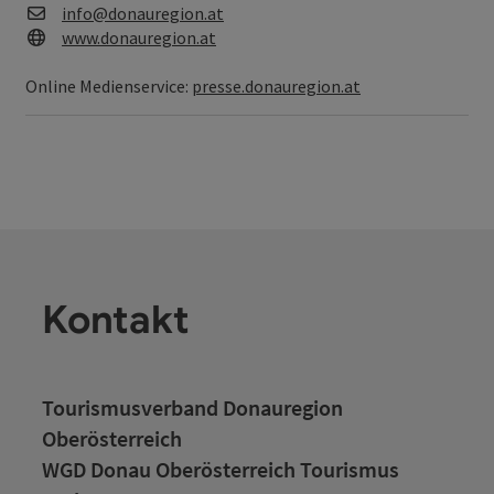
E-Mail
info@donauregion.at
Web
www.donauregion.at
Online Medienservice:
presse.donauregion.at
Kontakt
Tourismusverband Donauregion
Oberösterreich
WGD Donau Oberösterreich Tourismus