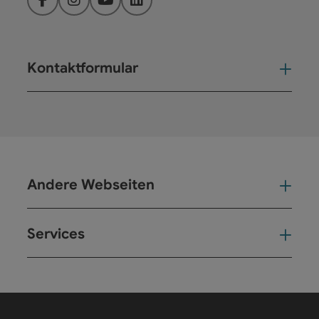
Facebook
Instagram
YouTube
LinkedIn
Kontaktformular
Kont
Andere Webseiten
And
Services
Ser