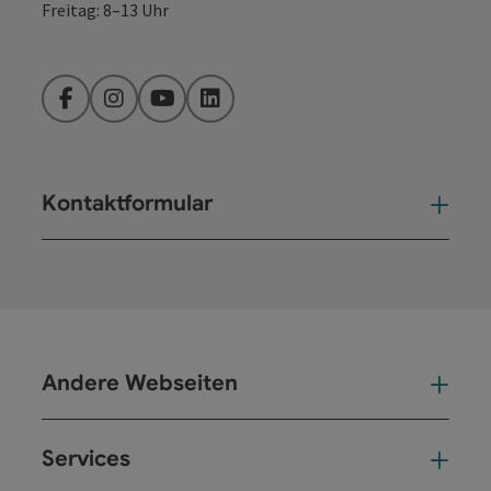
Freitag: 8–13 Uhr
Facebook
Instagram
YouTube
LinkedIn
Kontaktformular
Kont
Andere Webseiten
And
Services
Ser