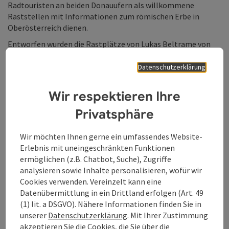
Radtouristen an beiden Donauufern als willkommene
Raststellen mit Informationen zum römischen Erbe in
Oberösterreich dienen.
Entworfen wurden die Rastplätze von Lukas Beltrame von
der Kunstuniversität Linz, der 2013 als Sieger eines
Wettbewerbes hervor gegangen ist.
Datenschutzerklärung
"Der Donauradweg zählt zu den touristischen Leuchttürmen
Wir respektieren Ihre
in Oberösterreich, wurde vom deutschen Fahrradclub ADFC
mit 4 Sternen ausgezeichnet und ist der beliebteste Radweg
Privatsphäre
der Deutschen im Ausland. Daher ist es erfreulich, dass die
Abteilungen Wirtschaft und Kultur des Landes
Wir möchten Ihnen gerne ein umfassendes Website-
Oberösterreich maßgebliche Beiträge zur Finanzierung der
Erlebnis mit uneingeschränkten Funktionen
neuen Römer-Rastplätze leisten und die BAUAkademie, die
ermöglichen (z.B. Chatbot, Suche), Zugriffe
Bauinnung der Wirtschaftskammer OÖ, die Kunstuniversität
analysieren sowie Inhalte personalisieren, wofür wir
Linz, das oberösterreichische Landesmuseum und die
Cookies verwenden. Vereinzelt kann eine
Gemeinde Alkoven gemeinsam mit der Tourismus-
Datenübermittlung in ein Drittland erfolgen (Art. 49
Werbegemeinschaft Donau Oberösterreich wichtige Beiträge
(1) lit. a DSGVO). Nähere Informationen finden Sie in
zur Verwirklichung geleistet haben", freut sich Friedrich
unserer
Datenschutzerklärung
. Mit Ihrer Zustimmung
Bernhofer, Vorsitzender der Donau Oberösterreich.
akzeptieren Sie die Cookies, die Sie über die