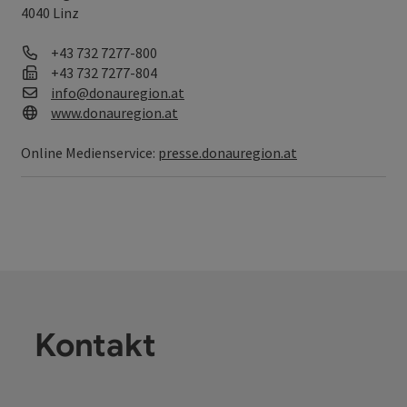
4040 Linz
Telefon
+43 732 7277-800
Fax
+43 732 7277-804
E-Mail
info@donauregion.at
Web
www.donauregion.at
Online Medienservice:
presse.donauregion.at
Kontakt