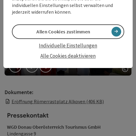
individuellen Einstellungen selbst verwalten und
jederzeit widerrufen können.
Allen Cookies zustimmen
Individuelle Einstellungen
Alle Cookies deaktivieren
vorheriges Element
nächstes Element
Copy
Dokumente:
Eröffnung Römerrastplatz Alkoven (406 KB)
Pressekontakt
WGD Donau Oberösterreich Tourismus GmbH
Lindengasse 9