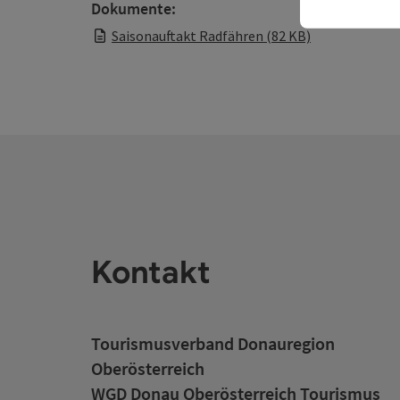
Dokumente:
Saisonauftakt Radfähren (82 KB)
Kontakt
Tourismusverband Donauregion
Oberösterreich
WGD Donau Oberösterreich Tourismus