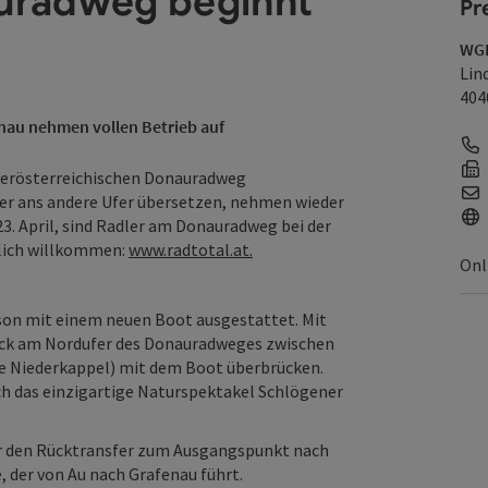
uradweg beginnt
Pr
WGD
Lin
404
onau nehmen vollen Betrieb auf
berösterreichischen Donauradweg
adler ans andere Ufer übersetzen, nehmen wieder
23. April, sind Radler am Donauradweg bei der
zlich willkommen:
www.radtotal.at.
Onl
ison mit einem neuen Boot ausgestattet. Mit
ck am Nordufer des Donauradweges zwischen
e Niederkappel) mit dem Boot überbrücken.
h das einzigartige Naturspektakel Schlögener
ür den Rücktransfer zum Ausgangspunkt nach
der von Au nach Grafenau führt.