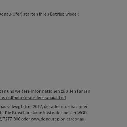
onau-Ufer) starten ihren Betrieb wieder:
iten und weitere Informationen zu allen Fähren
cle/radfaehren-an-der-donau.html
Donauradwegfalter 2017, der alle Informationen
t. Die Broschüre kann kostenlos bei der WGD
2/7277-800 oder
www.donauregion.at/donau-