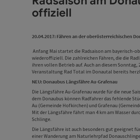
Radsaison am Dona
offiziell
20.04.2017: Fähren an der oberösterreichischen D
Anfang Mai startet die Radsaison am bayerisch-o
wiederoffiziell. Die zahlreichen Fähren, die die R
ihren vollen Betrieb auf. Auch an diesem Sonntag, 
Veranstaltung Rad Total im Donautal bereits her
NEU: Donaubus Längsfähre Au-Grafenau
Die Längsfähre Au-Grafenau wurde für die neue Sa
dem Donaubus können Radfahrer das fehlende Stü
Au (Gemeinde Hofkirchen) und Grafenau (Gemeind
Mit der Längsfähre fährt man 4 km am Wasser durc
Schlinge.
Die Längsfähre ist auch besonders gut geeignet f
einer Wanderung am Naturlehrpfad Donauschlinge, 