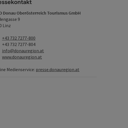
essekontakt
 Donau Oberösterreich Tourismus GmbH
dengasse 9
0 Linz
Telefon
+43 732 7277-800
Fax
+43 732 7277-804
E-Mail
info@donauregion.at
Web
www.donauregion.at
ine Medienservice:
presse.donauregion.at