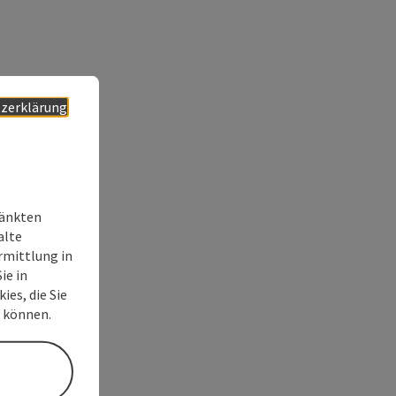
zerklärung
ränkten
alte
rmittlung in
ie in
ies, die Sie
n können.