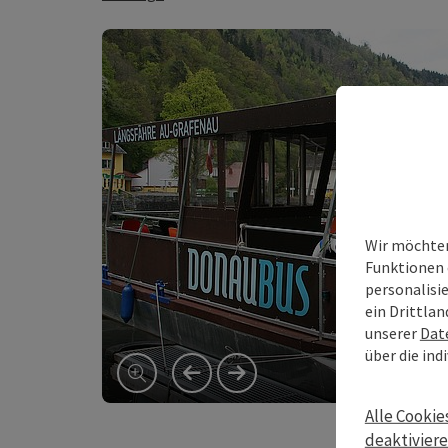
Wir möchten
Funktionen 
personalisi
ein Drittlan
unserer
Dat
über die ind
vorheriges Element
nächstes Element
Alle Cookie
deaktivier