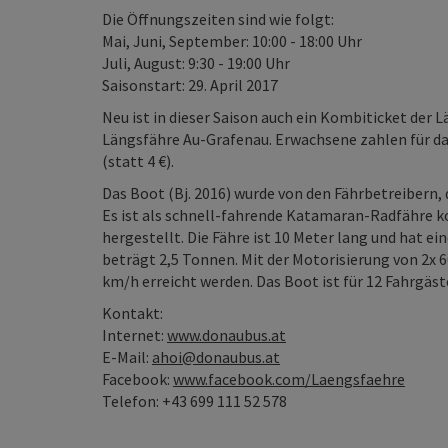
Die Öffnungszeiten sind wie folgt:
Mai, Juni, September: 10:00 - 18:00 Uhr
Juli, August: 9:30 - 19:00 Uhr
Saisonstart: 29. April 2017
Neu ist in dieser Saison auch ein Kombiticket de
Längsfähre Au-Grafenau. Erwachsene zahlen für das 
(statt 4 €).
Das Boot (Bj. 2016) wurde von den Fährbetreibern,
Es ist als schnell-fahrende Katamaran-Radfähre k
hergestellt. Die Fähre ist 10 Meter lang und hat ei
beträgt 2,5 Tonnen. Mit der Motorisierung von 2x 
km/h erreicht werden. Das Boot ist für 12 Fahrgäst
Kontakt:
Internet:
www.donaubus.at
E-Mail:
ahoi@donaubus.at
Facebook:
www.facebook.com/Laengsfaehre
Telefon: +43 699 111 52 578