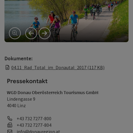
vorheriges Element
nächstes Element
©
Cop
Dokumente:
04.11_Rad_Total_im_Donautal_2017 (117 KB)
Pressekontakt
WGD Donau Oberösterreich Tourismus GmbH
Lindengasse 9
4040 Linz
Telefon
+43 732 7277-800
Fax
+43 732 7277-804
E-Mail
info@donauregion.at