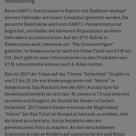
Veranstaltung.
Beim ÖAMTC-Eventtrailer in Kasten mit Radhelm-Verkauf
können Fahrräder auf einem Simulator getestet werden. Die
gesamte Radstrecke wird vom ÖAMTC-Pannenmotorrad
begleitet, um Radler bei kleineren Reparaturen an ihren
Fahrrädern zu unterstützen. Auf der BTV-Bühne in
Niederranna wird Livemusik von "Die Grenzwertigen"
geboten. In Niederranna ist auch ein Show-Truck von KTM vor
Ort. Dort gibt es viele Informationen zu den Produkten von
KTM. Interessierte können auch E-Bikes testen.
Neu ist 2017 der Fokus auf das Thema "Sicherheit". So gibt es
von 11 bis 15 Uhr ein Kinderprogramm mit "Helmi" in
Niederranna. Das Maskottchen des KFV (Kuratorium für
Verkehrssicherheit) ist seit fast 40 Jahren in TV und Internet
zu sehen und fungiert als Vorbild für Kinder in Sachen
Sicherheit. 2017 haben Kinder erstmals die Möglichkeit
"Helmi" bei Rad Total im Donautal hautnah zu erleben, ihm
die Hand zu schütteln, ihn zu knuddeln oder ein
gemeinsames Foto zu machen. An drei verschiedenen
Stationen bringt er Kindern auf spielerische Art und Weise