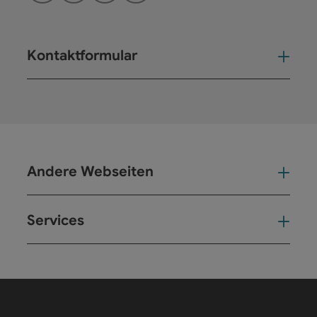
Kontaktformular
Kont
Andere Webseiten
And
Services
Ser