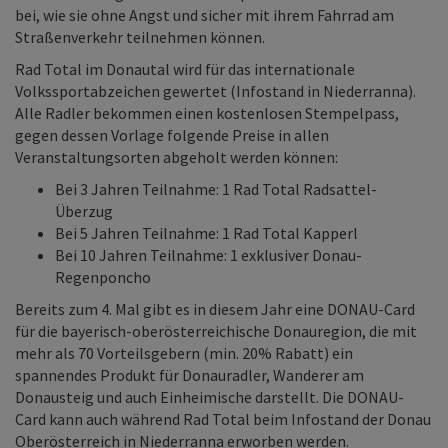
bei, wie sie ohne Angst und sicher mit ihrem Fahrrad am
Straßenverkehr teilnehmen können.
Rad Total im Donautal wird für das internationale
Volkssportabzeichen gewertet (Infostand in Niederranna).
Alle Radler bekommen einen kostenlosen Stempelpass,
gegen dessen Vorlage folgende Preise in allen
Veranstaltungsorten abgeholt werden können:
Bei 3 Jahren Teilnahme: 1 Rad Total Radsattel-
Überzug
Bei 5 Jahren Teilnahme: 1 Rad Total Kapperl
Bei 10 Jahren Teilnahme: 1 exklusiver Donau-
Regenponcho
Bereits zum 4. Mal gibt es in diesem Jahr eine DONAU-Card
für die bayerisch-oberösterreichische Donauregion, die mit
mehr als 70 Vorteilsgebern (min. 20% Rabatt) ein
spannendes Produkt für Donauradler, Wanderer am
Donausteig und auch Einheimische darstellt. Die DONAU-
Card kann auch während Rad Total beim Infostand der Donau
Oberösterreich in Niederranna erworben werden.