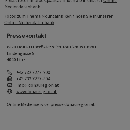
Pressefotos in Druckqualität finden Sie in unserer
Online
Mediendatenbank
Fotos zum Thema Mountainbiken finden Sie in unserer
Online Mediendatenbank
Pressekontakt
WGD Donau Oberösterreich Tourismus GmbH
Lindengasse 9
4040 Linz
Telefon
+43 732 7277-800
Fax
+43 732 7277-804
E-Mail
info@donauregion.at
Web
www.donauregion.at
Online Medienservice:
presse.donauregion.at