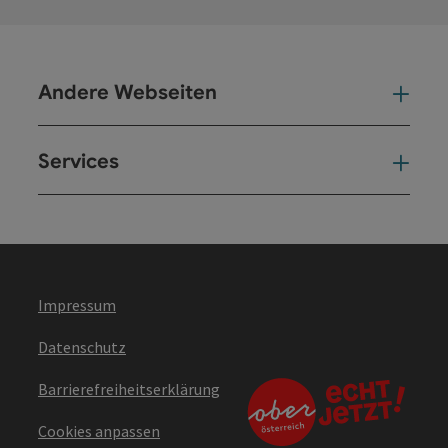
Andere Webseiten
And
Services
Ser
Impressum
Datenschutz
Barrierefreiheitserklärung
Cookies anpassen