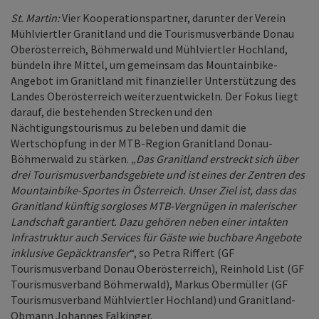
St. Martin:
Vier Kooperationspartner, darunter der Verein
Mühlviertler Granitland und die Tourismusverbände Donau
Oberösterreich, Böhmerwald und Mühlviertler Hochland,
bündeln ihre Mittel, um gemeinsam das Mountainbike-
Angebot im Granitland mit finanzieller Unterstützung des
Landes Oberösterreich weiterzuentwickeln. Der Fokus liegt
darauf, die bestehenden Strecken und den
Nächtigungstourismus zu beleben und damit die
Wertschöpfung in der MTB-Region Granitland Donau-
Böhmerwald zu stärken.
„
Das Granitland erstreckt sich über
drei Tourismusverbandsgebiete und ist eines der Zentren des
Mountainbike-Sportes in Österreich. Unser Ziel ist, dass das
Granitland künftig sorgloses MTB-Vergnügen in malerischer
Landschaft garantiert. Dazu gehören neben einer intakten
Infrastruktur auch Services für Gäste wie buchbare Angebote
inklusive Gepäcktransfer
“, so Petra Riffert (GF
Tourismusverband Donau Oberösterreich), Reinhold List (GF
Tourismusverband Böhmerwald), Markus Obermüller (GF
Tourismusverband Mühlviertler Hochland) und Granitland-
Obmann Johannes Falkinger.