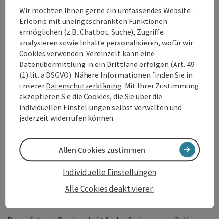
www.granitland.at
.
Wir möchten Ihnen gerne ein umfassendes Website-
Erlebnis mit uneingeschränkten Funktionen
Mit mehr als 700 Starter:innen und unzähligen
ermöglichen (z.B. Chatbot, Suche), Zugriffe
Zuschauer:innen entlang der Strecke findet am 27. und 28.
analysieren sowie Inhalte personalisieren, wofür wir
Mai 2023 der spektakuläre
Granitmarathon
in Kleinzell statt.
Cookies verwenden. Vereinzelt kann eine
Von 29. Juni bis 1. Juli wird es dann auf der „
Granit Bier“
-
Datenübermittlung in ein Drittland erfolgen (Art. 49
Runde sportlich. An drei Tagen findet dort der
eRUSH
statt,
(1) lit. a DSGVO). Nähere Informationen finden Sie in
der ganz im Zeichen von Kameradschaft, Sportsgeist und
unserer
Datenschutzerklärung
. Mit Ihrer Zustimmung
Bike-Vergnügen steht.
akzeptieren Sie die Cookies, die Sie über die
Mehr Informationen zum Mountainbike Angebot im
individuellen Einstellungen selbst verwalten und
Granitland, den neuen Angeboten, outdooractive-Challenge
jederzeit widerrufen können.
und Events findet man online unter:
www.donauregion.at/mountainbike
Allen Cookies zustimmen
Dokumente:
Individuelle Einstellungen
Presseaussendung (711 KB)
Alle Cookies deaktivieren
Weiterführende Links: