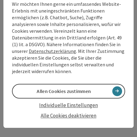
Wir möchten Ihnen gerne ein umfassendes Website-
Dokumente:
Erlebnis mit uneingeschränkten Funktionen
ermöglichen (z.B. Chatbot, Suche), Zugriffe
Presseaussendung: Ehrenpräsidentschaft (211 KB)
analysieren sowie Inhalte personalisieren, wofür wir
Cookies verwenden. Vereinzelt kann eine
Pressekontakt
Datenübermittlung in ein Drittland erfolgen (Art. 49
WGD Donau Oberösterreich Tourismus GmbH
(1) lit. a DSGVO). Nähere Informationen finden Sie in
Lindengasse 9
unserer
Datenschutzerklärung
. Mit Ihrer Zustimmung
4040 Linz
akzeptieren Sie die Cookies, die Sie über die
individuellen Einstellungen selbst verwalten und
Telefon
+43 732 7277-800
jederzeit widerrufen können.
Fax
+43 732 7277-804
E-Mail
info@donauregion.at
Web
www.donauregion.at
Allen Cookies zustimmen
Online Medienservice:
presse.donauregion.at
Individuelle Einstellungen
Alle Cookies deaktivieren