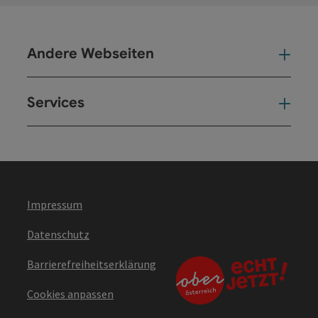
Andere Webseiten
And
Services
Ser
Impressum
Datenschutz
Barrierefreiheitserklärung
Cookies anpassen