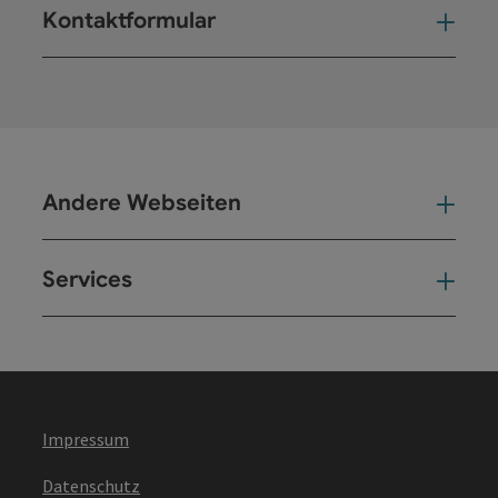
Kontaktformular
Kont
Andere Webseiten
And
Services
Ser
Impressum
Datenschutz