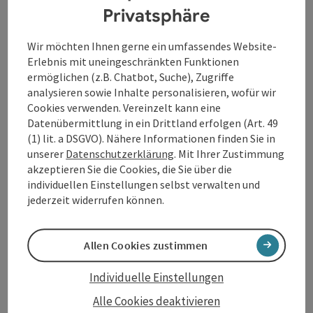
Oberösterreich war, bei der ersten Sitzung beschlossen. Die
Privatsphäre
Beteiligung im Ausmaß von 25% wurde Ende März
übernommen und legt einen wichtigen Grundstein für die
Wir möchten Ihnen gerne ein umfassendes Website-
touristische Synergie an der oberösterreichischen Donau.
Erlebnis mit uneingeschränkten Funktionen
Als Vorsitzender des 51 Gemeinden umfassenden Vereins
ermöglichen (z.B. Chatbot, Suche), Zugriffe
Werbegemeinschaft Donau Oberösterreich begrüßte Friedrich
analysieren sowie Inhalte personalisieren, wofür wir
Bernhofer die Geschäftsführung durch eine Person für den
Cookies verwenden. Vereinzelt kann eine
Verein, die GmbH und den Tourismusverband Donau
Datenübermittlung in ein Drittland erfolgen (Art. 49
Oberösterreich durch Petra Riffert. So ist die optimale
(1) lit. a DSGVO). Nähere Informationen finden Sie in
Tourismusarbeit aus einem Guss in der oberösterreichischen
unserer
Datenschutzerklärung
. Mit Ihrer Zustimmung
Donauregion für die Zukunft gesichert. Dabei kommt all
akzeptieren Sie die Cookies, die Sie über die
diesen Gremien die 27-jährige Erfahrung der
individuellen Einstellungen selbst verwalten und
Geschäftsführerin im Tourismus zugute.
jederzeit widerrufen können.
Damit der Tourismusverband Donau Oberösterreich, unter
der neuen Geschäftsführung, seine Arbeit aufnehmen kann,
Allen Cookies zustimmen
ist er momentan auf der Suche nach Mitarbeiter*innen. Die
Ausschreibungen für zwei Regional-/Produktmanager*innen
Individuelle Einstellungen
und einem Vermieter(e)coach läuft noch bis 3. Mai 2019.
Alle Cookies deaktivieren
Im Rahmen des Donau Tourismus Treffens am 15. Mai 2019