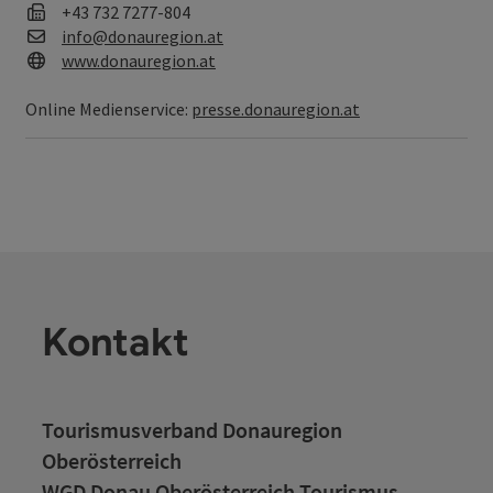
Fax
+43 732 7277-804
E-Mail
info@donauregion.at
Web
www.donauregion.at
Online Medienservice:
presse.donauregion.at
Kontakt
Tourismusverband Donauregion
Oberösterreich
WGD Donau Oberösterreich Tourismus