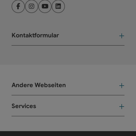
Facebook
Instagram
YouTube
LinkedIn
Kontaktformular
Kont
Andere Webseiten
And
Services
Ser