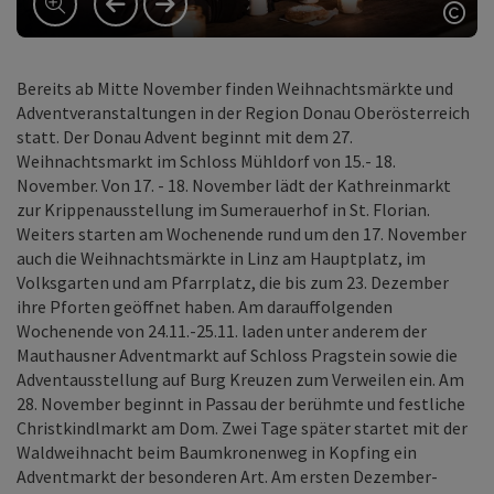
vorheriges Element
nächstes Element
Copy
Bereits ab Mitte November finden Weihnachtsmärkte und
Adventveranstaltungen in der Region Donau Oberösterreich
statt. Der Donau Advent beginnt mit dem 27.
Weihnachtsmarkt im Schloss Mühldorf von 15.- 18.
November. Von 17. - 18. November lädt der Kathreinmarkt
zur Krippenausstellung im Sumerauerhof in St. Florian.
Weiters starten am Wochenende rund um den 17. November
auch die Weihnachtsmärkte in Linz am Hauptplatz, im
Volksgarten und am Pfarrplatz, die bis zum 23. Dezember
ihre Pforten geöffnet haben. Am darauffolgenden
Wochenende von 24.11.-25.11. laden unter anderem der
Mauthausner Adventmarkt auf Schloss Pragstein sowie die
Adventausstellung auf Burg Kreuzen zum Verweilen ein. Am
28. November beginnt in Passau der berühmte und festliche
Christkindlmarkt am Dom. Zwei Tage später startet mit der
Waldweihnacht beim Baumkronenweg in Kopfing ein
Adventmarkt der besonderen Art. Am ersten Dezember-