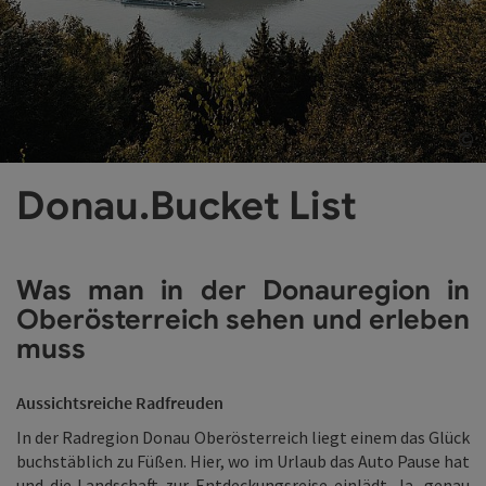
©
Co
Donau.Bucket List
Was man in der Donauregion in
Oberösterreich sehen und erleben
muss
Aussichtsreiche Radfreuden
In der Radregion Donau Oberösterreich liegt einem das Glück
buchstäblich zu Füßen. Hier, wo im Urlaub das Auto Pause hat
und die Landschaft zur Entdeckungsreise einlädt. Ja, genau