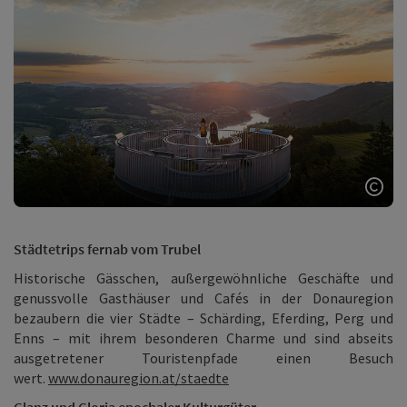
Copy
Städtetrips fernab vom Trubel
Historische Gässchen, außergewöhnliche Geschäfte und
genussvolle Gasthäuser und Cafés in der Donauregion
bezaubern die vier Städte – Schärding, Eferding, Perg und
Enns – mit ihrem besonderen Charme und sind abseits
ausgetretener Touristenpfade einen Besuch
wert.
www.donauregion.at/staedte
Glanz und Gloria epochaler Kulturgüter