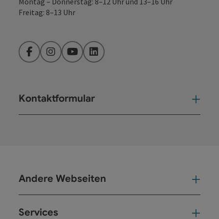
Montag – Donnerstag: 8–12 Uhr und 13–16 Uhr
Freitag: 8–13 Uhr
Facebook
Instagram
YouTube
LinkedIn
Kontaktformular
Kont
Andere Webseiten
And
Services
Ser