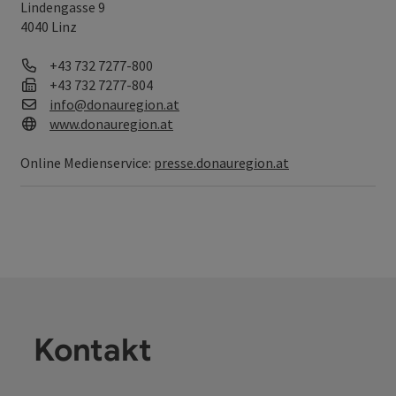
Lindengasse 9
4040 Linz
Telefon
+43 732 7277-800
Fax
+43 732 7277-804
E-Mail
info@donauregion.at
Web
www.donauregion.at
Online Medienservice:
presse.donauregion.at
Kontakt