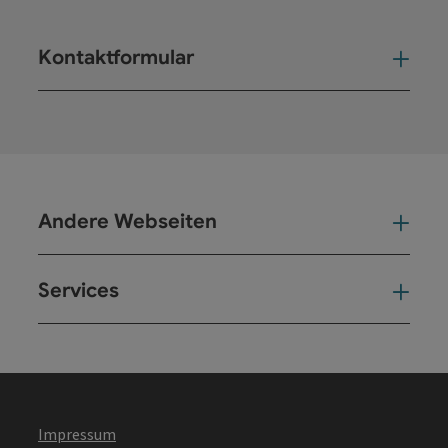
Kontaktformular
Kont
Andere Webseiten
And
Services
Ser
Impressum