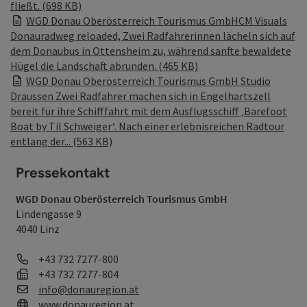
fließt. (698 KB)
WGD Donau Oberösterreich Tourismus GmbHCM Visuals
Donauradweg reloaded, Zwei Radfahrerinnen lächeln sich auf
dem Donaubus in Ottensheim zu, während sanfte bewaldete
Hügel die Landschaft abrunden. (465 KB)
WGD Donau Oberösterreich Tourismus GmbH Studio
Draussen Zwei Radfahrer machen sich in Engelhartszell
bereit für ihre Schifffahrt mit dem Ausflugsschiff ‚Barefoot
Boat by Til Schweiger‘. Nach einer erlebnisreichen Radtour
entlang der... (563 KB)
Pressekontakt
WGD Donau Oberösterreich Tourismus GmbH
Lindengasse 9
4040 Linz
Telefon
+43 732 7277-800
Fax
+43 732 7277-804
E-Mail
info@donauregion.at
Web
www.donauregion.at